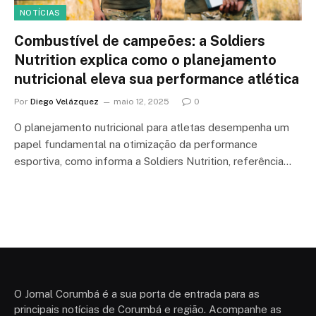
NOTÍCIAS
Combustível de campeões: a Soldiers
Nutrition explica como o planejamento
nutricional eleva sua performance atlética
Por
Diego Velázquez
maio 12, 2025
0
O planejamento nutricional para atletas desempenha um
papel fundamental na otimização da performance
esportiva, como informa a Soldiers Nutrition, referência…
O Jornal Corumbá é a sua porta de entrada para as
principais notícias de Corumbá e região. Acompanhe as