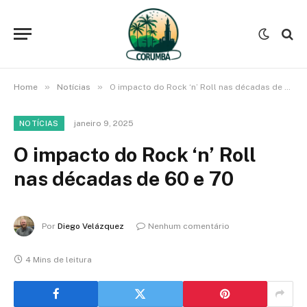
»
»
Home
Notícias
O impacto do Rock ‘n’ Roll nas décadas de 60 e 70
janeiro 9, 2025
NOTÍCIAS
O impacto do Rock ‘n’ Roll
nas décadas de 60 e 70
Por
Diego Velázquez
Nenhum comentário
4 Mins de leitura