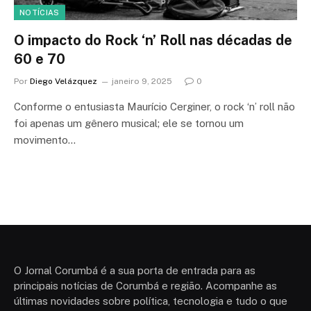
NOTÍCIAS
O impacto do Rock ‘n’ Roll nas décadas de
60 e 70
Por
Diego Velázquez
janeiro 9, 2025
0
Conforme o entusiasta Maurício Cerginer, o rock ‘n’ roll não
foi apenas um gênero musical; ele se tornou um
movimento…
O Jornal Corumbá é a sua porta de entrada para as
principais notícias de Corumbá e região. Acompanhe as
últimas novidades sobre política, tecnologia e tudo o que