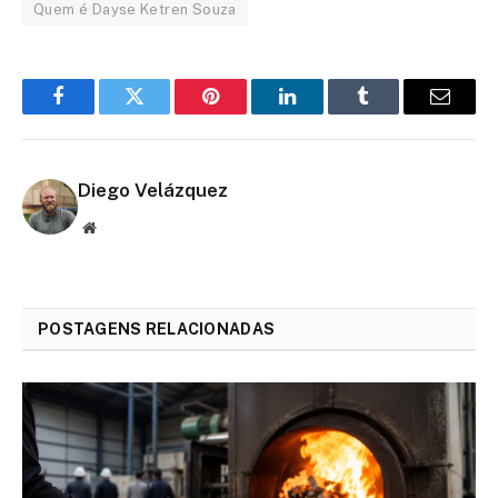
Quem é Dayse Ketren Souza
Facebook
Twitter
Pinterest
LinkedIn
Tumblr
Email
Diego Velázquez
Website
POSTAGENS RELACIONADAS