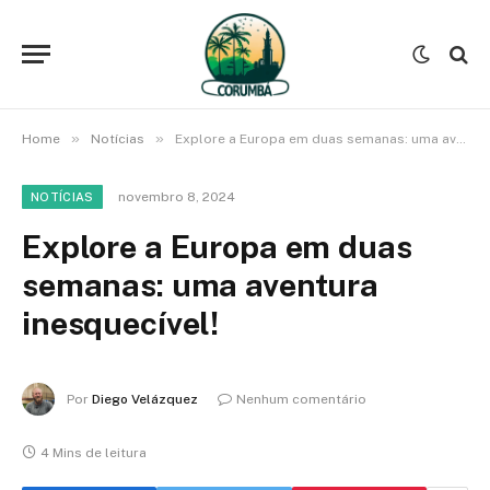
»
»
Home
Notícias
Explore a Europa em duas semanas: uma aventura inesquecível!
novembro 8, 2024
NOTÍCIAS
Explore a Europa em duas
semanas: uma aventura
inesquecível!
Por
Diego Velázquez
Nenhum comentário
4 Mins de leitura